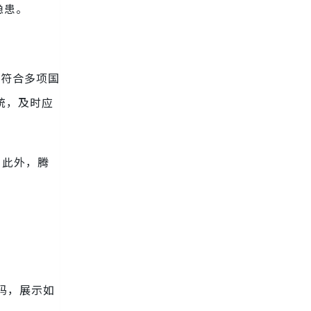
隐患。
施符合多项国
系统，及时应
。此外，腾
码，展示如