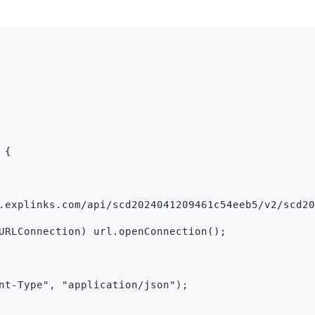
 {
.explinks.com/api/scd2024041209461c54eeb5/v2/scd20
URLConnection) url.openConnection();
nt-Type", "application/json");