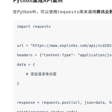
Python集成API案例
在Python中，可以使用
库来调用
腾讯云
requests
import requests
url = "https://www.explinks.com/api/scd202
headers = {"Content-Type": "application/js
data = {
    # 添加请求体内容
}
response = requests.post(url, json=data, h