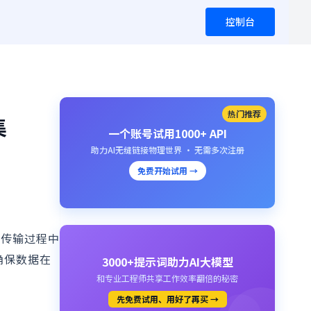
控制台
热门推荐
集
一个账号试用1000+ API
助力AI无缝链接物理世界 · 无需多次注册
免费开始试用 →
和传输过程中
确保数据在
3000+提示词助力AI大模型
和专业工程师共享工作效率翻倍的秘密
先免费试用、用好了再买 →