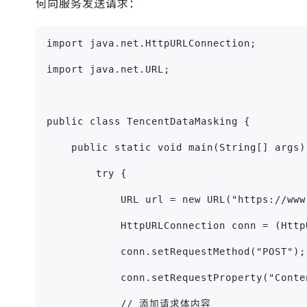
何向服务发送请求：
import java.net.HttpURLConnection;
import java.net.URL;
public class TencentDataMasking {
    public static void main(String[] args)
        try {
            URL url = new URL("https://www
            HttpURLConnection conn = (Http
            conn.setRequestMethod("POST");
            conn.setRequestProperty("Conte
            // 添加请求体内容