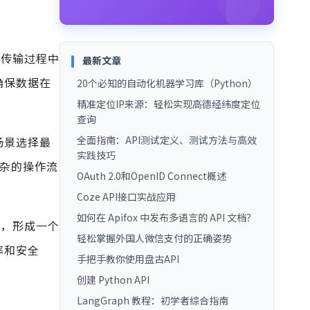
和传输过程中
最新文章
确保数据在
20个必知的自动化机器学习库（Python）
精准定位IP来源：轻松实现高德经纬度定位
查询
全面指南：API测试定义、测试方法与高效
场景选择最
实践技巧
复杂的操作流
OAuth 2.0和OpenID Connect概述
Coze API接口实战应用
如何在 Apifox 中发布多语言的 API 文档？
等，形成一个
轻松掌握外国人微信支付的正确姿势
率和安全
手把手教你使用盘古API
创建 Python API
LangGraph 教程：初学者综合指南