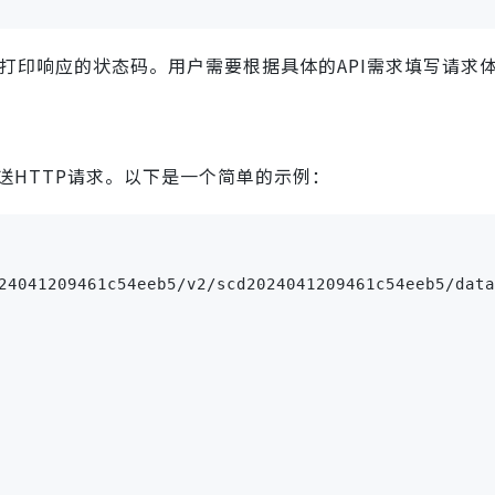
，并打印响应的状态码。用户需要根据具体的API需求填写请求
送HTTP请求。以下是一个简单的示例：
24041209461c54eeb5/v2/scd2024041209461c54eeb5/data