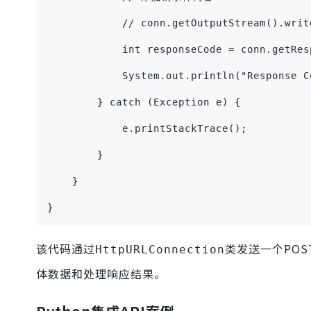
            // conn.getOutputStream().writ
            int responseCode = conn.getRes
            System.out.println("Response C
        } catch (Exception e) {
            e.printStackTrace();
        }
    }
}
该代码通过
类发送一个PO
HttpURLConnection
体数据和处理响应结果。