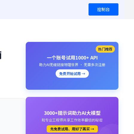
控制台
热门推荐
南
一个账号试用1000+ API
助力AI无缝链接物理世界 · 无需多次注册
免费开始试用 →
3000+提示词助力AI大模型
和专业工程师共享工作效率翻倍的秘密
先免费试用、用好了再买 →