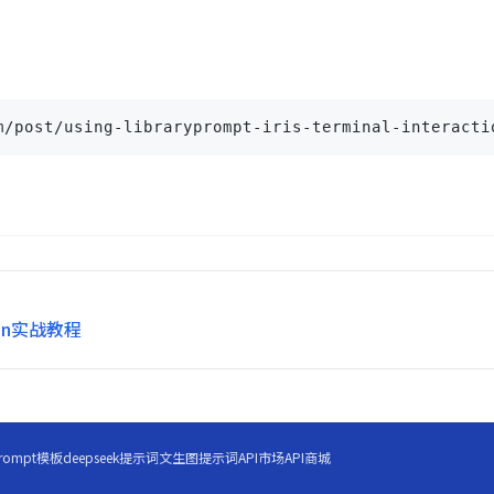
post/using-libraryprompt-iris-terminal-interacti
son实战教程
rompt模板
deepseek提示词
文生图提示词
API市场
API商城