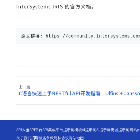
InterSystems IRIS 的官方文档。
原文链接: https://community.intersystems.com/
上一篇
C语言快速上手RESTful API开发指南｜Ulfius + Jans
API大全
API平台
API集成平台
提示词模板
AI提示词
AI提示词商城
提示词网站
p
关于我们
招聘
服务条款
隐私协议
网站地图