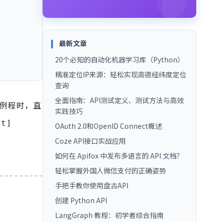
最新文章
20个必知的自动化机器学习库（Python）
精准定位IP来源：轻松实现高德经纬度定位
查询
全面指南：API测试定义、测试方法与高效
化例程时，直
实践技巧
pt]
OAuth 2.0和OpenID Connect概述
Coze API接口实战应用
如何在 Apifox 中发布多语言的 API 文档？
轻松掌握外国人微信支付的正确姿势
手把手教你使用盘古API
创建 Python API
LangGraph 教程：初学者综合指南