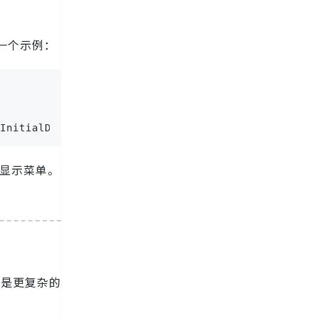
一个示例：
InitialDisplayMask)
显示菜单。
还是更复杂的