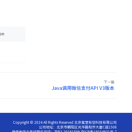
on
下一篇
Java调用微信支付API V3版本
Copyright © 2024 All Rights Reserved 北京蜜堂有信科技有限公司
公司地址：北京市朝阳区光华路和乔大厦C座1508
增值电信业务经营许可证：京B2-20191889 京ICP备18034931号-7