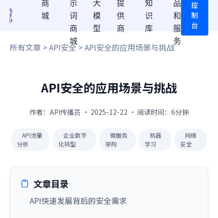
商
示
大
提
知
品
控
制
城
词
模
供
识
和
台
商
型
商
库
服
城
务
所有文章
>
API安全
> API安全的应用场景与挑战
API安全的应用场景与挑战
作者：API传播员 · 2025-12-22 · 阅读时间：6分钟
API流量
企业数字
微服务
机器
网络
分析
化转型
架构
学习
安全
文章目录
API快速发展背后的安全需求