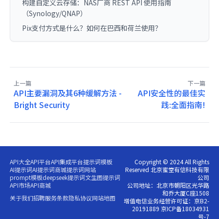
构建自定义云存储：NAS厂商 REST API 使用指南
（Synology/QNAP）
Pix支付方式是什么？如何在巴西和荷兰使用？
上一篇
下一篇
API主要漏洞及其6种缓解方法 -
API安全性的最佳实
Bright Security
践:全面指南!
API大全
API平台
API集成平台
提示词模板
Copyright © 2024 All Rights
AI提示词
AI提示词商城
提示词网站
Reserved 北京蜜堂有信科技有限
prompt模板
deepseek提示词
文生图提示词
公司
API市场
API商城
公司地址：北京市朝阳区光华路
和乔大厦C座1508
关于我们
招聘
服务条款
隐私协议
网站地图
增值电信业务经营许可证：京B2-
20191889 京ICP备18034931
号-7