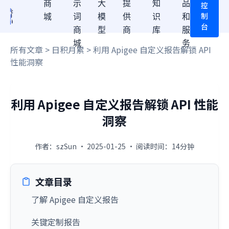
商
示
大
提
知
品
控
制
城
词
模
供
识
和
台
商
型
商
库
服
城
务
所有文章
>
日积月累
> 利用 Apigee 自定义报告解锁 API
性能洞察
利用 Apigee 自定义报告解锁 API 性能
洞察
作者：szSun · 2025-01-25 · 阅读时间：14分钟
文章目录
了解 Apigee 自定义报告
关键定制报告