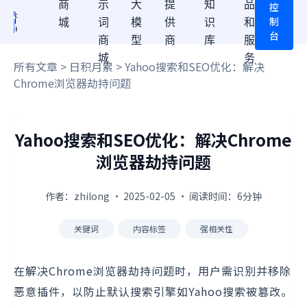
商
示
大
提
知
品
控
制
城
词
模
供
识
和
台
商
型
商
库
服
城
务
所有文章
>
日积月累
> Yahoo搜索和SEO优化：解决
Chrome浏览器劫持问题
Yahoo搜索和SEO优化：解决Chrome
浏览器劫持问题
作者：zhilong · 2025-02-05 · 阅读时间：6分钟
关键词
内容标签
强相关性
在解决Chrome浏览器劫持问题时，用户需识别并移除
恶意插件，以防止默认搜索引擎如Yahoo搜索被篡改。