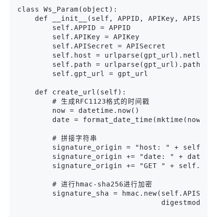
class Ws_Param(object):

    def __init__(self, APPID, APIKey, APISecre
        self.APPID = APPID

        self.APIKey = APIKey

        self.APISecret = APISecret

        self.host = urlparse(gpt_url).netloc

        self.path = urlparse(gpt_url).path

        self.gpt_url = gpt_url

    def create_url(self):

        # 生成RFC1123格式的时间戳

        now = datetime.now()

        date = format_date_time(mktime(now.tim
        # 拼接字符串

        signature_origin = "host: " + self.hos
        signature_origin += "date: " + date + 
        signature_origin += "GET " + self.path
        # 进行hmac-sha256进行加密

        signature_sha = hmac.new(self.APISecre
                                 digestmod=has