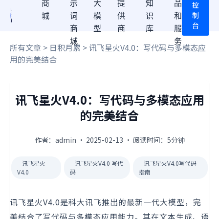
商
示
大
提
知
品
控
制
城
词
模
供
识
和
台
商
型
商
库
服
城
务
所有文章
>
日积月累
> 讯飞星火V4.0：写代码与多模态应
用的完美结合
讯飞星火V4.0：写代码与多模态应用
的完美结合
作者：admin · 2025-02-13 · 阅读时间：5分钟
讯飞星火
讯飞星火V4.0 写代
讯飞星火V4.0写代码
V4.0
码
指南
讯飞星火V4.0是科大讯飞推出的最新一代大模型，完
美结合了写代码与多模态应用能力。其在文本生成、语