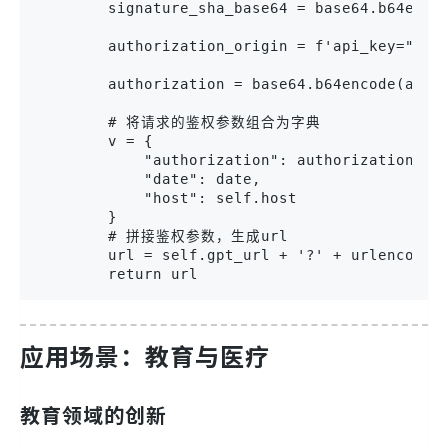
        signature_sha_base64 = base64.b64encod
        authorization_origin = f'api_key="{sel
        authorization = base64.b64encode(autho
        # 将请求的鉴权参数组合为字典

        v = {

            "authorization": authorization,

            "date": date,

            "host": self.host

        }

        # 拼接鉴权参数，生成url

        url = self.gpt_url + '?' + urlencode(v
        return url
应用场景：教育与医疗
教育领域的创新