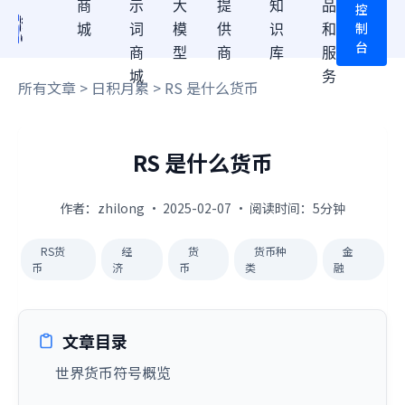
商
示
大
提
知
品
控
制
城
词
模
供
识
和
台
商
型
商
库
服
城
务
所有文章
>
日积月累
> RS 是什么货币
RS 是什么货币
作者：zhilong · 2025-02-07 · 阅读时间：5分钟
RS货
经
货
货币种
金
币
济
币
类
融
文章目录
世界货币符号概览