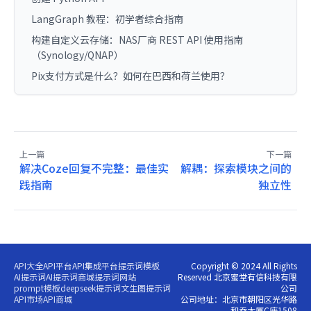
LangGraph 教程：初学者综合指南
构建自定义云存储：NAS厂商 REST API 使用指南
（Synology/QNAP）
Pix支付方式是什么？如何在巴西和荷兰使用？
上一篇
下一篇
解决Coze回复不完整：最佳实
解耦：探索模块之间的
践指南
独立性
API大全
API平台
API集成平台
提示词模板
Copyright © 2024 All Rights
AI提示词
AI提示词商城
提示词网站
Reserved 北京蜜堂有信科技有限
prompt模板
deepseek提示词
文生图提示词
公司
API市场
API商城
公司地址：北京市朝阳区光华路
和乔大厦C座1508