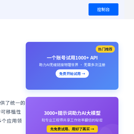
控制台
热门推荐
一个账号试用1000+ API
助力AI无缝链接物理世界 · 无需多次注册
免费开始试用 →
提供了统一的
的可移植性
3000+提示词助力AI大模型
多个应用领
和专业工程师共享工作效率翻倍的秘密
先免费试用、用好了再买 →