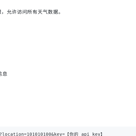
限，允许访问所有天气数据。
信息
。
ow?location=101010100&key=【你的_api_key】