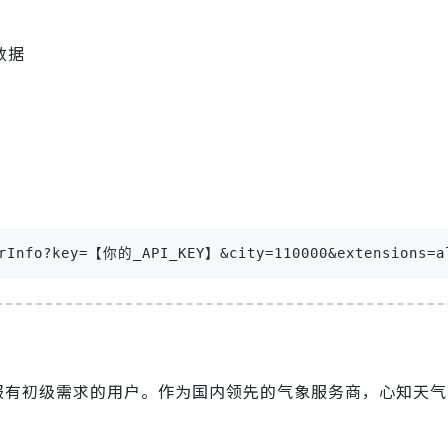
数据
erInfo?key=【你的_API_KEY】&city=110000&extensions=a
预报有初级需求的用户。作为国内领先的气象服务商，心知天