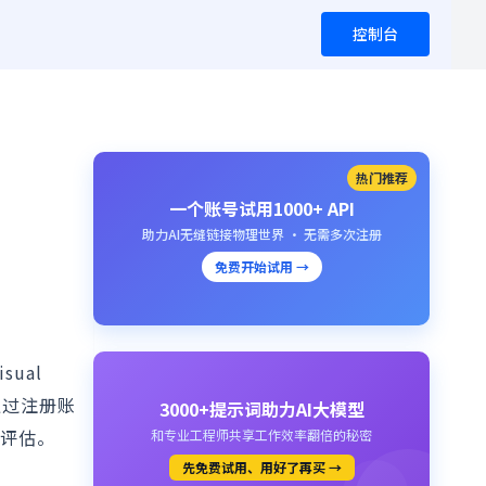
控制台
热门推荐
一个账号试用1000+ API
助力AI无缝链接物理世界 · 无需多次注册
免费开始试用 →
ual
通过注册账
3000+提示词助力AI大模型
行评估。
和专业工程师共享工作效率翻倍的秘密
先免费试用、用好了再买 →