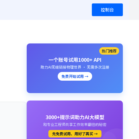
控制台
热门推荐
一个账号试用1000+ API
助力AI无缝链接物理世界 · 无需多次注册
免费开始试用 →
3000+提示词助力AI大模型
和专业工程师共享工作效率翻倍的秘密
先免费试用、用好了再买 →