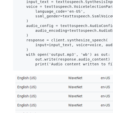
    input_text = texttospeech.SynthesisInp
    voice = texttospeech.VoiceSelectionPara
        language_code='en-US',

        ssml_gender=texttospeech.SsmlVoice
    )

    audio_config = texttospeech.AudioConfig
        audio_encoding=texttospeech.AudioEn
    )

    response = client.synthesize_speech(

        input=input_text, voice=voice, aud
    )

    with open('output.mp3', 'wb') as out:

        out.write(response.audio_content)

        print('Audio content written to fi