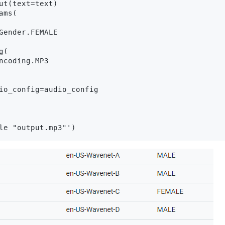
ut(text=text)

ms(

Gender.FEMALE

(

coding.MP3

io_config=audio_config

le "output.mp3"')