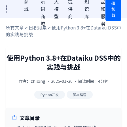
商
示
大
提
知
品
控
制
城
词
模
供
识
和
台
商
型
商
库
服
城
务
所有文章
>
日积月累
> 使用Python 3.8+在Dataiku DSS中
的实践与挑战
使用Python 3.8+在Dataiku DSS中的
实践与挑战
作者：zhilong · 2025-01-30 · 阅读时间：4分钟
Python开发
脚本编程
文章目录