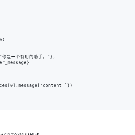
(

t": "你是一个有用的助手。"},

r_message}

ces[0].message['content']})

atGPT的输出格式。