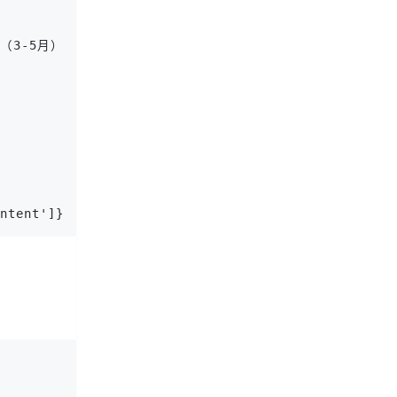
：春季（3-5月）和秋季（9-11月）是最佳旅游季节...（省略部分内容）"
ntent']})