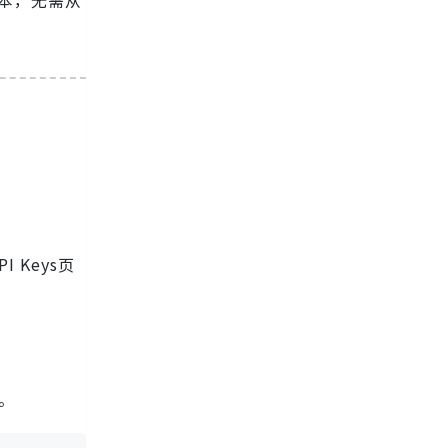
成本，无需从
 Keys页
库。