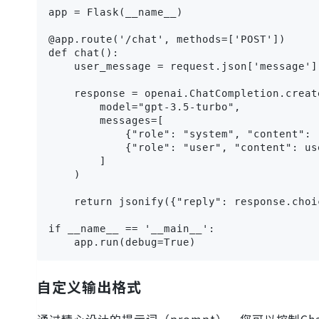
app = Flask(__name__)

@app.route('/chat', methods=['POST'])

def chat():

    user_message = request.json['message']

    response = openai.ChatCompletion.create
        model="gpt-3.5-turbo",

        messages=[

            {"role": "system", "conten
            {"role": "user", "content": use
        ]

    )

    return jsonify({"reply": response.choi
if __name__ == '__main__':

    app.run(debug=True)
自定义输出格式
通过精心设计的提示词（prompt），您可以控制Ch