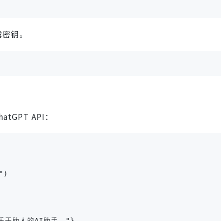
露密钥。
GPT API：
)

一个乐于助人的AI助手。"},
