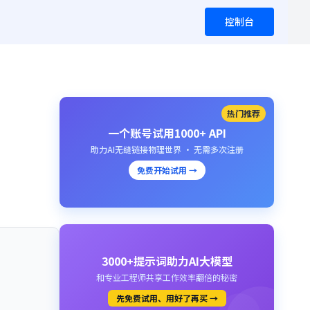
控制台
热门推荐
一个账号试用1000+ API
助力AI无缝链接物理世界 · 无需多次注册
免费开始试用 →
3000+提示词助力AI大模型
和专业工程师共享工作效率翻倍的秘密
先免费试用、用好了再买 →