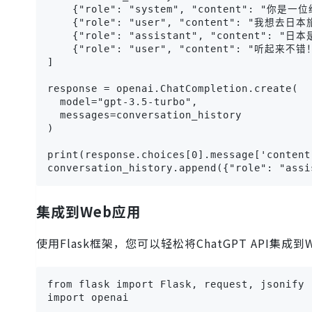
    {"role": "system", "content": "你
    {"role": "user", "content": "我想
    {"role": "assistant", "conte
    {"role": "user", "content": "听
]

response = openai.ChatCompletion.create(

  model="gpt-3.5-turbo",

  messages=conversation_history

)

print(response.choices[0].message['content'
conversation_history.append({"role": "assi
集成到Web应用
使用Flask框架，您可以轻松将ChatGPT API集成
from flask import Flask, request, jsonify

import openai
