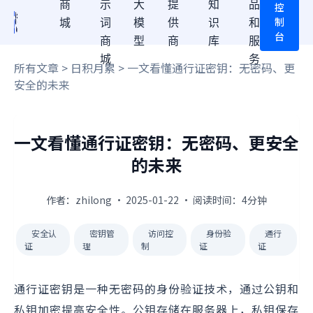
商
示
大
提
知
品
控
制
城
词
模
供
识
和
台
商
型
商
库
服
城
务
所有文章
>
日积月累
> 一文看懂通行证密钥：无密码、更
安全的未来
一文看懂通行证密钥：无密码、更安全
的未来
作者：zhilong · 2025-01-22 · 阅读时间：4分钟
安全认
密钥管
访问控
身份验
通行
证
理
制
证
证
通行证密钥是一种无密码的身份验证技术，通过公钥和
私钥加密提高安全性。公钥存储在服务器上，私钥保存