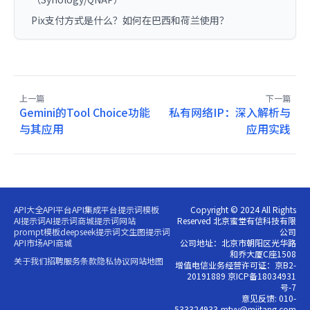
Pix支付方式是什么？如何在巴西和荷兰使用？
上一篇
下一篇
Gemini的Tool Choice功能
私有网络IP：深入解析与
与其应用
应用实践
API大全
API平台
API集成平台
提示词模板
Copyright © 2024 All Rights
AI提示词
AI提示词商城
提示词网站
Reserved 北京蜜堂有信科技有限
prompt模板
deepseek提示词
文生图提示词
公司
API市场
API商城
公司地址：北京市朝阳区光华路
和乔大厦C座1508
关于我们
招聘
服务条款
隐私协议
网站地图
增值电信业务经营许可证：京B2-
20191889 京ICP备18034931
号-7
意见反馈: 010-
533324933,mtyy@miitang.com