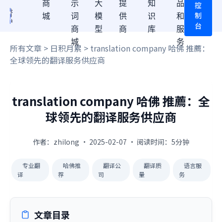
商
示
大
提
知
品
控
制
城
词
模
供
识
和
台
商
型
商
库
服
城
务
所有文章
>
日积月累
> translation company 哈佛 推薦：
全球领先的翻译服务供应商
translation company 哈佛 推薦：全
球领先的翻译服务供应商
作者：zhilong · 2025-02-07 · 阅读时间：5分钟
专业翻
哈佛推
翻译公
翻译质
语言服
译
荐
司
量
务
文章目录