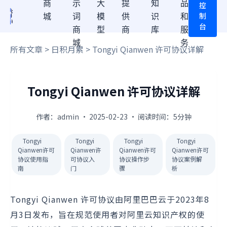
商
示
大
提
知
品
控
制
城
词
模
供
识
和
台
商
型
商
库
服
城
务
所有文章
>
日积月累
> Tongyi Qianwen 许可协议详解
Tongyi Qianwen 许可协议详解
作者：admin · 2025-02-23 · 阅读时间：5分钟
Tongyi
Tongyi
Tongyi
Tongyi
Qianwen许可
Qianwen许
Qianwen许可
Qianwen许可
协议使用指
可协议入
协议操作步
协议案例解
南
门
骤
析
Tongyi Qianwen 许可协议由阿里巴巴云于2023年8
月3日发布，旨在规范使用者对阿里云知识产权的使