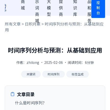
商
示
大
提
知
品
控
制
城
词
模
供
识
和
台
商
型
商
库
服
城
务
所有文章
>
日积月累
> 时间序列分析与预测：从基础到应
用
时间序列分析与预测：从基础到应用
作者：zhilong · 2025-02-06 · 阅读时间：6分钟
关键词
时间序列
标签生成
文章目录
什么是时间序列？