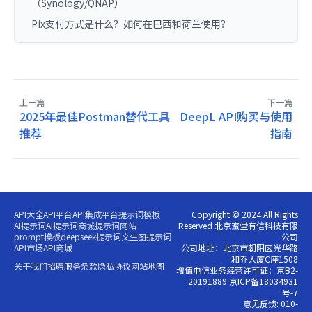
（Synology/QNAP）
Pix支付方式是什么？如何在巴西和荷兰使用？
上一篇
下一篇
2025年最佳Postman替代工具
DeepL API购买与使用
推荐
指南
API大全
API平台
API集成平台
提示词模板
Copyright © 2024 All Rights
AI提示词
AI提示词商城
提示词网站
Reserved 北京蜜堂有信科技有限
prompt模板
deepseek提示词
文生图提示词
公司
API市场
API商城
公司地址：北京市朝阳区光华路
和乔大厦C座1508
关于我们
招聘
服务条款
隐私协议
网站地图
增值电信业务经营许可证：京B2-
20191889 京ICP备18034931
号-7
意见反馈: 010-