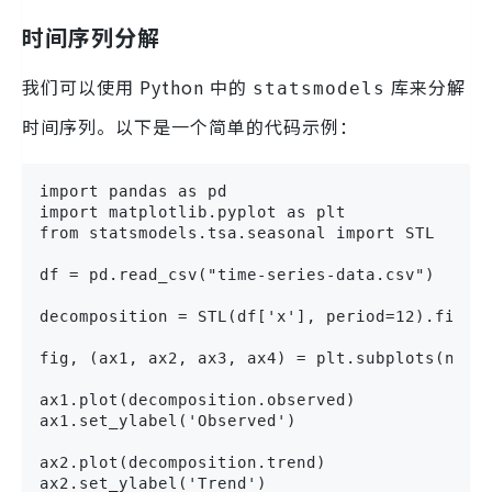
时间序列分解
我们可以使用 Python 中的
库来分解
statsmodels
时间序列。以下是一个简单的代码示例：
import pandas as pd

import matplotlib.pyplot as plt

from statsmodels.tsa.seasonal import STL

df = pd.read_csv("time-series-data.csv")

decomposition = STL(df['x'], period=12).fit()

fig, (ax1, ax2, ax3, ax4) = plt.subplots(nrows
ax1.plot(decomposition.observed)

ax1.set_ylabel('Observed')

ax2.plot(decomposition.trend)

ax2.set_ylabel('Trend')
