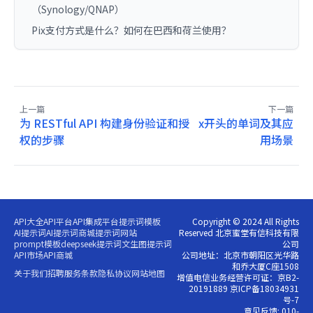
（Synology/QNAP）
Pix支付方式是什么？如何在巴西和荷兰使用？
上一篇
下一篇
为 RESTful API 构建身份验证和授
x开头的单词及其应
权的步骤
用场景
API大全
API平台
API集成平台
提示词模板
Copyright © 2024 All Rights
AI提示词
AI提示词商城
提示词网站
Reserved 北京蜜堂有信科技有限
prompt模板
deepseek提示词
文生图提示词
公司
API市场
API商城
公司地址：北京市朝阳区光华路
和乔大厦C座1508
关于我们
招聘
服务条款
隐私协议
网站地图
增值电信业务经营许可证：京B2-
20191889 京ICP备18034931
号-7
意见反馈: 010-