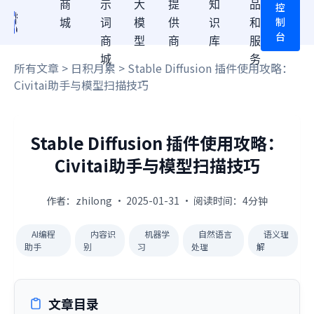
商
示
大
提
知
品
控
制
城
词
模
供
识
和
台
商
型
商
库
服
城
务
所有文章
>
日积月累
> Stable Diffusion 插件使用攻略：
Civitai助手与模型扫描技巧
Stable Diffusion 插件使用攻略：
Civitai助手与模型扫描技巧
作者：zhilong · 2025-01-31 · 阅读时间：4分钟
AI编程
内容识
机器学
自然语言
语义理
助手
别
习
处理
解
文章目录