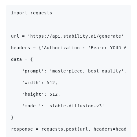
import requests
url = 'https://api.stability.ai/generate'
headers = {'Authorization': 'Bearer YOUR_API_
data = {
    'prompt': 'masterpiece, best quality',
    'width': 512,
    'height': 512,
    'model': 'stable-diffusion-v3'
}
response = requests.post(url, headers=headers