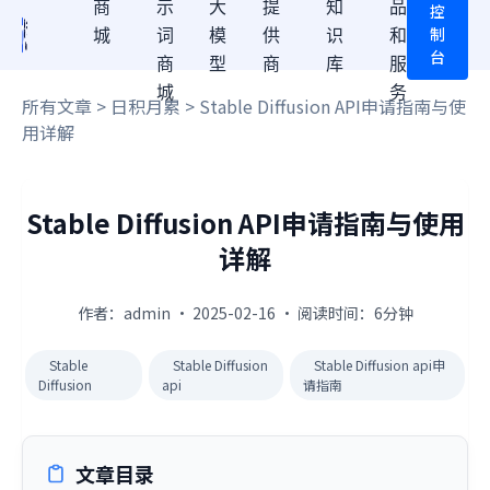
商
示
大
提
知
品
控
制
城
词
模
供
识
和
台
商
型
商
库
服
城
务
所有文章
>
日积月累
> Stable Diffusion API申请指南与使
用详解
Stable Diffusion API申请指南与使用
详解
作者：admin · 2025-02-16 · 阅读时间：6分钟
Stable
Stable Diffusion
Stable Diffusion api申
Diffusion
api
请指南
文章目录