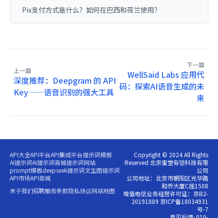
Pix支付方式是什么？如何在巴西和荷兰使用？
下一篇
上一篇
WellSaid Labs 应用代
深度推荐：Deepgram 的 API
码：探索AI语音生成的未
Key——语音识别的强大工具
来
API大全
API平台
API集成平台
提示词模板
Copyright © 2024 All Rights
AI提示词
AI提示词商城
提示词网站
Reserved 北京蜜堂有信科技有限
prompt模板
deepseek提示词
文生图提示词
公司
API市场
API商城
公司地址：北京市朝阳区光华路
和乔大厦C座1508
关于我们
招聘
服务条款
隐私协议
网站地图
增值电信业务经营许可证：京B2-
20191889 京ICP备18034931
号-7
意见反馈: 010-