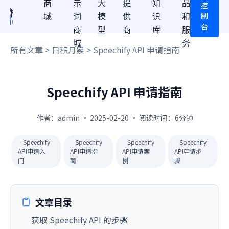
商
示
大
提
知
品
控
制
城
词
模
供
识
和
台
商
型
商
库
服
城
务
所有文章
>
日积月累
> Speechify API 申请指南
Speechify API 申请指南
作者：admin · 2025-02-20 · 阅读时间：6分钟
Speechify
Speechify
Speechify
Speechify
API申请入
API申请指
API申请案
API申请步
门
南
例
骤
文章目录
获取 Speechify API 的步骤