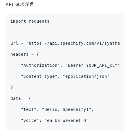
API 请求示例：
import requests
url = "https://api.speechify.com/v1/synthesiz
headers = {
    "Authorization": "Bearer YOUR_API_KEY",
    "Content-Type": "application/json"
}
data = {
    "text": "Hello, Speechify!",
    "voice": "en-US-Wavenet-D",