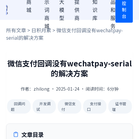
商
示
大
提
知
品
控
制
城
词
模
供
识
和
台
商
型
商
库
服
城
务
所有文章
>
日积月累
> 微信支付回调没有wechatpay-
serial的解决方案
微信支付回调没有wechatpay-serial
的解决方案
作者：zhilong · 2025-01-24 · 阅读时间：6分钟
回调问
开发调
微信支
支付接
证书管
题
试
付
口
理
文章目录