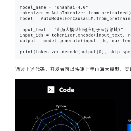
model_name = "shanhai-4.0"

tokenizer = AutoTokenizer.from_pretrained(m
model = AutoModelForCausalLM.from_pretrain
input_text = "山海大模型如何应用于医疗领域?"

input_ids = tokenizer.encode(input_text, r
output = model.generate(input_ids, max_len
print(tokenizer.decode(output[0], skip_spe
通过上述代码，开发者可以快速上手山海大模型，实