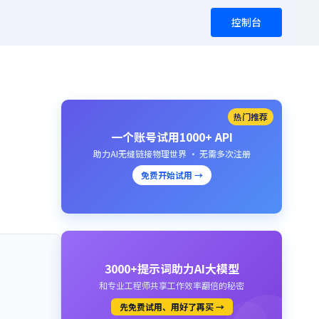
控制台
热门推荐
一个账号试用1000+ API
助力AI无缝链接物理世界 · 无需多次注册
免费开始试用 →
3000+提示词助力AI大模型
和专业工程师共享工作效率翻倍的秘密
先免费试用、用好了再买 →