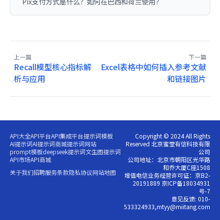
Pix支付方式是什么？如何在巴西和荷兰使用？
上一篇
下一篇
Recall模型核心指标解
Excel表格中如何插入参考文献
析与应用
和链接图片
API大全
API平台
API集成平台
提示词模板
Copyright © 2024 All Rights
AI提示词
AI提示词商城
提示词网站
Reserved 北京蜜堂有信科技有限
prompt模板
deepseek提示词
文生图提示词
公司
API市场
API商城
公司地址：北京市朝阳区光华路
和乔大厦C座1508
关于我们
招聘
服务条款
隐私协议
网站地图
增值电信业务经营许可证：京B2-
20191889 京ICP备18034931
号-7
意见反馈: 010-
533324933,mtyy@miitang.com