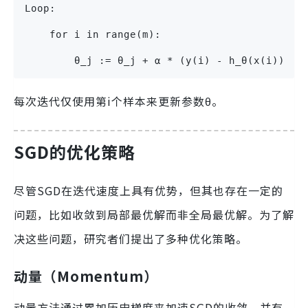
Loop:
    for i in range(m):
        θ_j := θ_j + α * (y(i) - h_θ(x(i))) *
每次迭代仅使用第i个样本来更新参数θ。
SGD的优化策略
尽管SGD在迭代速度上具有优势，但其也存在一定的
问题，比如收敛到局部最优解而非全局最优解。为了解
决这些问题，研究者们提出了多种优化策略。
动量（Momentum）
动量方法通过累加历史梯度来加速SGD的收敛，并有