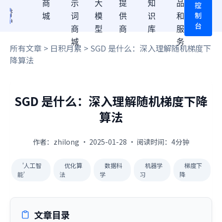
商
示
大
提
知
品
控
制
城
词
模
供
识
和
台
商
型
商
库
服
城
务
所有文章
>
日积月累
> SGD 是什么：深入理解随机梯度下
降算法
SGD 是什么：深入理解随机梯度下降
算法
作者：zhilong · 2025-01-28 · 阅读时间：4分钟
'人工智
优化算
数据科
机器学
梯度下
能'
法
学
习
降
文章目录