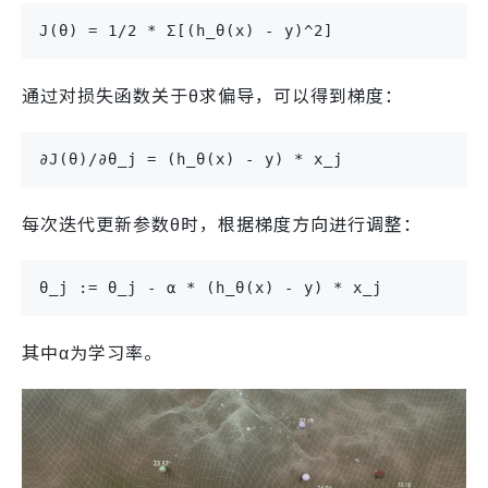
J(θ) = 1/2 * Σ[(h_θ(x) - y)^2]
通过对损失函数关于θ求偏导，可以得到梯度：
∂J(θ)/∂θ_j = (h_θ(x) - y) * x_j
每次迭代更新参数θ时，根据梯度方向进行调整：
θ_j := θ_j - α * (h_θ(x) - y) * x_j
其中α为学习率。