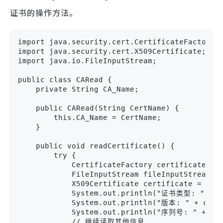
证书的操作方法。
import java.security.cert.CertificateFactory;

import java.security.cert.X509Certificate;

import java.io.FileInputStream;

public class CARead {

    private String CA_Name;

    public CARead(String CertName) {

        this.CA_Name = CertName;

    }

    public void readCertificate() {

        try {

            CertificateFactory certificateFact
            FileInputStream fileInputStream = 
            X509Certificate certificate = (X50
            System.out.println("证书类型: " + ce
            System.out.println("版本: " + certi
            System.out.println("序列号: " + cert
            // 继续读取其他信息
