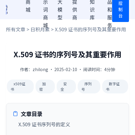
商
示
大
提
知
品
控
制
城
词
模
供
识
和
台
商
型
商
库
服
城
务
所有文章
>
日积月累
> X.509 证书的序列号及其重要作用
X.509 证书的序列号及其重要作用
作者：zhilong · 2025-02-10 · 阅读时间：4分钟
x509证
加
安
序列
数字证
书
密
全
号
书
文章目录
X.509 证书序列号的定义