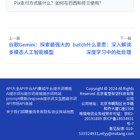
Pix支付方式是什么？如何在巴西和荷兰使用？
上一篇
下一篇
谷歌Gemini：探索最强大的
batch什么意思：深入解读
多模态人工智能模型
深度学习中的批处理
API大全
API平台
API集成平台
提示词模板
Copyright © 2024 All Rights
AI提示词
AI提示词商城
提示词网站
Reserved 北京蜜堂有信科技有限
prompt模板
deepseek提示词
文生图提示词
公司
API市场
API商城
公司地址：北京市朝阳区光华路
和乔大厦C座1508
关于我们
招聘
服务条款
隐私协议
网站地图
增值电信业务经营许可证：京B2-
20191889 京ICP备18034931
号-7
意见反馈: 010-
533324933,mtyy@miitang.com