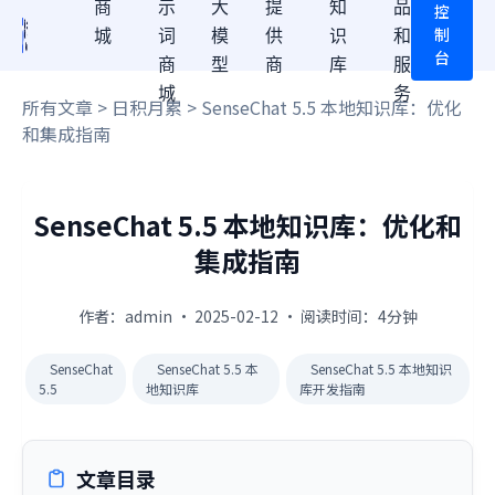
商
示
大
提
知
品
控
制
城
词
模
供
识
和
台
商
型
商
库
服
城
务
所有文章
>
日积月累
> SenseChat 5.5 本地知识库：优化
和集成指南
SenseChat 5.5 本地知识库：优化和
集成指南
作者：admin · 2025-02-12 · 阅读时间：4分钟
SenseChat
SenseChat 5.5 本
SenseChat 5.5 本地知识
5.5
地知识库
库开发指南
文章目录