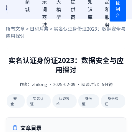
商
示
大
提
知
品
控
制
城
词
模
供
识
和
台
商
型
商
库
服
城
务
所有文章
>
日积月累
> 实名认证身份证2023：数据安全与
应用探讨
实名认证身份证2023：数据安全与应
用探讨
作者：zhilong · 2025-02-09 · 阅读时间：5分钟
安
实名认
认证技
身份
身份验
全
证
术
证
证
文章目录