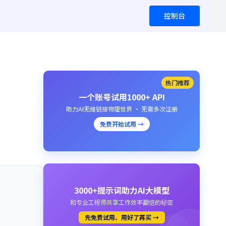
控制台
热门推荐
一个账号试用1000+ API
助力AI无缝链接物理世界 · 无需多次注册
免费开始试用 →
3000+提示词助力AI大模型
和专业工程师共享工作效率翻倍的秘密
先免费试用、用好了再买 →