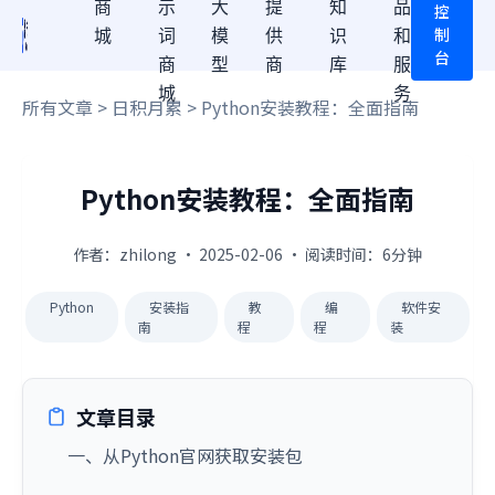
商
示
大
提
知
品
控
制
城
词
模
供
识
和
台
商
型
商
库
服
城
务
所有文章
>
日积月累
> Python安装教程：全面指南
Python安装教程：全面指南
作者：zhilong · 2025-02-06 · 阅读时间：6分钟
Python
安装指
教
编
软件安
南
程
程
装
文章目录
一、从Python官网获取安装包