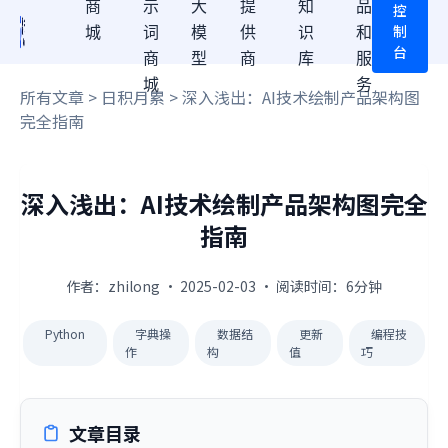
商
示
大
提
知
品
控
制
城
词
模
供
识
和
台
商
型
商
库
服
城
务
所有文章
>
日积月累
> 深入浅出：AI技术绘制产品架构图
完全指南
深入浅出：AI技术绘制产品架构图完全
指南
作者：zhilong · 2025-02-03 · 阅读时间：6分钟
Python
字典操
数据结
更新
编程技
作
构
值
巧
文章目录