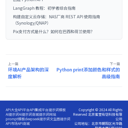
LangGraph 教程：初学者综合指南
构建自定义云存储：NAS厂商 REST API 使用指南
（Synology/QNAP）
Pix支付方式是什么？如何在巴西和荷兰使用？
上一篇
下一篇
环境AI产品架构的深
Python print添加颜色和样式的
度解析
高级指南
API大全
API平台
API集成平台
提示词模板
Copyright © 2024 All Rights
AI提示词
AI提示词商城
提示词网站
Reserved 北京蜜堂有信科技有限
prompt模板
deepseek提示词
文生图提示词
公司
API市场
API商城
公司地址：北京市朝阳区光华路
和乔大厦C座1508