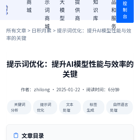
商
示
大
提
知
品
控
制
城
词
模
供
识
和
台
商
型
商
库
服
城
务
所有文章
>
日积月累
> 提示词优化：提升AI模型性能与效
率的关键
提示词优化：提升AI模型性能与效率的
关键
作者：zhilong · 2025-01-22 · 阅读时间：6分钟
关键词
提示词
文本
标签
自然语言
分析
优化
处理
生成
处理
文章目录