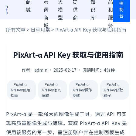
商
示
大
提
知
品
控
制
城
词
模
供
识
和
台
商
型
商
库
服
城
务
所有文章
>
日积月累
> PixArt-α API Key 获取与使用指南
PixArt-α API Key 获取与使用指南
作者：admin · 2025-02-17 · 阅读时间：4分钟
PixArt-α
PixArt-α
PixArt-α
PixArt-α
API Key使用
API Key怎么
API Key操作
API Key获取
指南
获取
步骤
教程
PixArt-α 是一款强大的图像生成工具，通过 API 可实
现高质量图像生成与编辑。获取 PixArt-α API Key 是
使用该服务的第一步，需注册账户并在控制面板生成