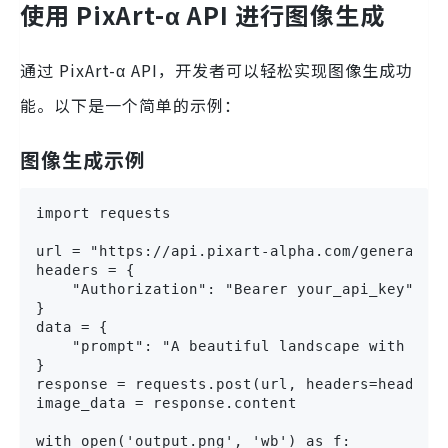
使用 PixArt-α API 进行图像生成
通过 PixArt-α API，开发者可以轻松实现图像生成功
能。以下是一个简单的示例：
图像生成示例
import requests

url = "https://api.pixart-alpha.com/generate_i
headers = {

    "Authorization": "Bearer your_api_key"

}

data = {

    "prompt": "A beautiful landscape with moun
}

response = requests.post(url, headers=headers,
image_data = response.content

with open('output.png', 'wb') as f:
