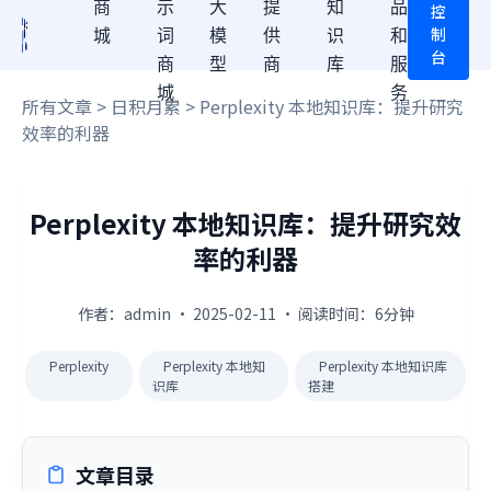
商
示
大
提
知
品
控
制
城
词
模
供
识
和
台
商
型
商
库
服
城
务
所有文章
>
日积月累
> Perplexity 本地知识库：提升研究
效率的利器
Perplexity 本地知识库：提升研究效
率的利器
作者：admin · 2025-02-11 · 阅读时间：6分钟
Perplexity
Perplexity 本地知
Perplexity 本地知识库
识库
搭建
文章目录