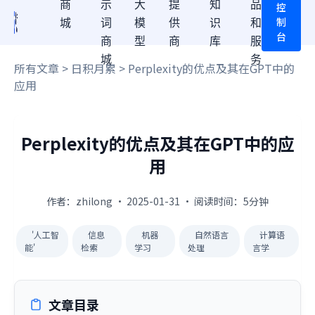
商
示
大
提
知
品
控
制
城
词
模
供
识
和
台
商
型
商
库
服
城
务
所有文章
>
日积月累
> Perplexity的优点及其在GPT中的
应用
Perplexity的优点及其在GPT中的应
用
作者：zhilong · 2025-01-31 · 阅读时间：5分钟
'人工智
信息
机器
自然语言
计算语
能'
检索
学习
处理
言学
文章目录