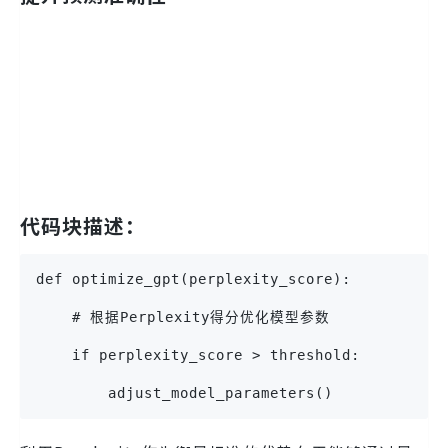
代码块描述：
def optimize_gpt(perplexity_score):
    # 根据Perplexity得分优化模型参数
    if perplexity_score > threshold:
        adjust_model_parameters()