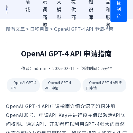
商
示
大
提
知
品
控
制
城
词
模
供
识
和
台
商
型
商
库
服
城
务
所有文章
>
日积月累
> OpenAI GPT-4 API 申请指南
OpenAI GPT-4 API 申请指南
作者：admin · 2025-02-11 · 阅读时间：5分钟
OpenAI GPT-4
OpenAI GPT-4
OpenAI GPT-4 API接
API
API 申请
口申请
OpenAI GPT-4 API申请指南详细介绍了如何注册
OpenAI账号、申请API Key并进行预充值以激活API访
问权限。通过API，开发者可以利用GPT-4强大的自然
语言处理能力构建应用程序，如聊天机器人和文本生成