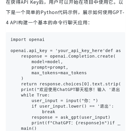
在获得API Key后，用户可以开始在项目中使用它。以
下是一个简单的Python代码示例，展示如何使用GPT-
4 API构建一个基本的命令行聊天应用：
import openai

openai.api_key = 'your_api_key_here'def ask_gp
    response = openai.Completion.create(

        model=model,

        prompt=prompt,

        max_tokens=max_tokens

    )

    return response.choices[0].text.strip()def
    print("欢迎使用ChatGPT聊天程序！输入 '退出' 来
    while True:

        user_input = input("你：")

        if user_input.lower() == '退出':

            break

        response = ask_gpt(user_input)

        print(f"ChatGPT：{response}n")if __name
    main()