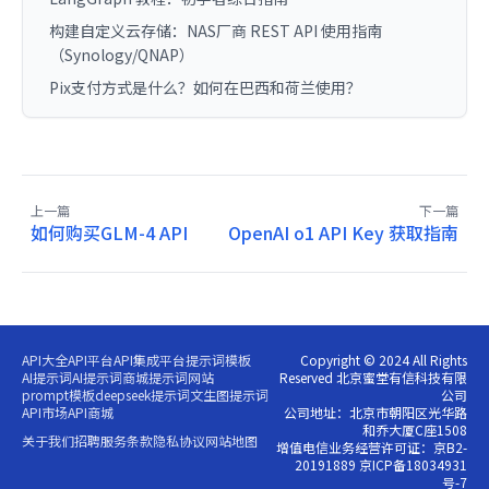
构建自定义云存储：NAS厂商 REST API 使用指南
（Synology/QNAP）
Pix支付方式是什么？如何在巴西和荷兰使用？
上一篇
下一篇
如何购买GLM-4 API
OpenAI o1 API Key 获取指南
API大全
API平台
API集成平台
提示词模板
Copyright © 2024 All Rights
AI提示词
AI提示词商城
提示词网站
Reserved 北京蜜堂有信科技有限
prompt模板
deepseek提示词
文生图提示词
公司
API市场
API商城
公司地址：北京市朝阳区光华路
和乔大厦C座1508
关于我们
招聘
服务条款
隐私协议
网站地图
增值电信业务经营许可证：京B2-
20191889 京ICP备18034931
号-7