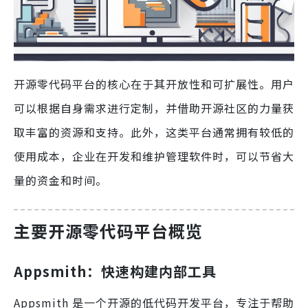
开源零代码平台的核心在于其开放性和可扩展性。用户
可以根据自身需求进行定制，并借助开源社区的力量获
取丰富的资源和支持。此外，这类平台通常拥有较低的
使用成本，企业在开发和维护管理软件时，可以节省大
量的资金和时间。
主要开源零代码平台概览
Appsmith：快速构建内部工具
Appsmith 是一个开源的低代码开发平台，专注于帮助