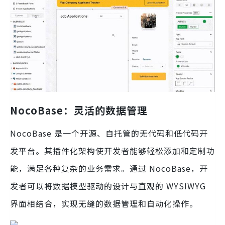
NocoBase：灵活的数据管理
NocoBase 是一个开源、自托管的无代码和低代码开
发平台。其插件化架构使开发者能够轻松添加和定制功
能，满足各种复杂的业务需求。通过 NocoBase，开
发者可以将数据模型驱动的设计与直观的 WYSIWYG
界面相结合，实现无缝的数据管理和自动化操作。