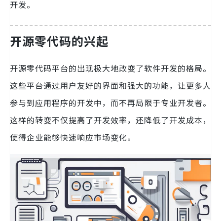
开发。
开源零代码的兴起
开源零代码平台的出现极大地改变了软件开发的格局。
这些平台通过用户友好的界面和强大的功能，让更多人
参与到应用程序的开发中，而不再局限于专业开发者。
这样的转变不仅提高了开发效率，还降低了开发成本，
使得企业能够快速响应市场变化。