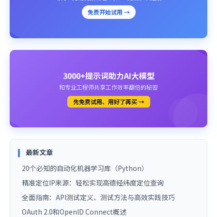
免费开始试用 →
3000+提示词助力AI大模型
和专业工程师共享工作效率翻倍的秘密
先免费试用、用好了再买 →
最新文章
20个必知的自动化机器学习库（Python）
精准定位IP来源：轻松实现高德经纬度定位查询
全面指南：API测试定义、测试方法与高效实践技巧
OAuth 2.0和OpenID Connect概述