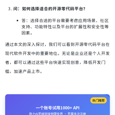
问：如何选择适合的开源零代码平台？
答：选择合适的平台需要考虑应用场景、社区
支持、功能特性以及平台的扩展性和安全性等
因素。
通过本文的深入探讨，我们可以看到开源零代码平台在
现代软件开发中的重要地位。无论是企业还是个人开发
者，都可以通过这些平台快速实现创意，降低开发门
槛，加速产品上市。
热门推荐
一个账号试用1000+ API
助力AI无缝链接物理世界 · 无需多次注册