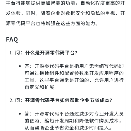
平台将能够提供更加智能的功能，自动化程度更高的开
发体验。同时，随着企业对数据安全和隐私的重视，开
源零代码平台也将增强在这些方面的能力。
FAQ
问：什么是开源零代码平台？
答：开源零代码平台是指用户无需编写代码即
可通过拖拽组件和配置参数来开发应用程序的
工具，这些平台通常是开源的，允许用户进行
自定义和扩展。
问：开源零代码平台如何帮助企业节省成本？
答：开源零代码平台通过减少对专业开发人员
的依赖、缩短开发周期和降低软件购买成本，
从而帮助企业节省资金和减少时间投入。