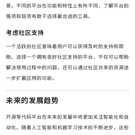
景。不同的平台在功能和特性上有所不同，了解平台的
强项和弱项有助于选择最合适的工具。
考虑社区支持
一个活跃的社区意味着用户可以获得及时的支持和帮
助。选择一个拥有良好社区支持的平台，不仅可以帮助
解决使用过程中的问题，还可以通过社区共享的资源进
一步扩展应用的功能。
未来的发展趋势
开源零代码平台在未来的发展中将更加关注智能化和自
动化。随着人工智能和机器学习技术的不断进步，这些