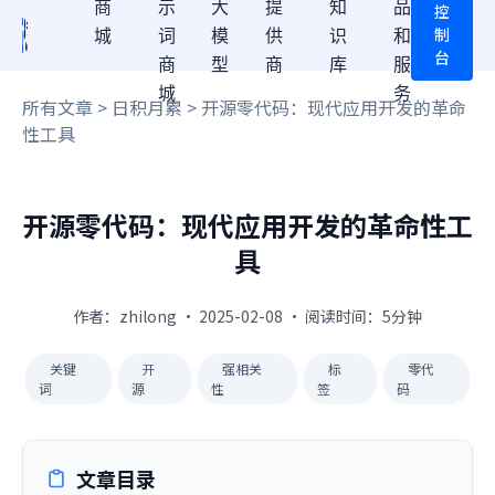
商
示
大
提
知
品
控
制
城
词
模
供
识
和
台
商
型
商
库
服
城
务
所有文章
>
日积月累
> 开源零代码：现代应用开发的革命
性工具
开源零代码：现代应用开发的革命性工
具
作者：zhilong · 2025-02-08 · 阅读时间：5分钟
关键
开
强相关
标
零代
词
源
性
签
码
文章目录