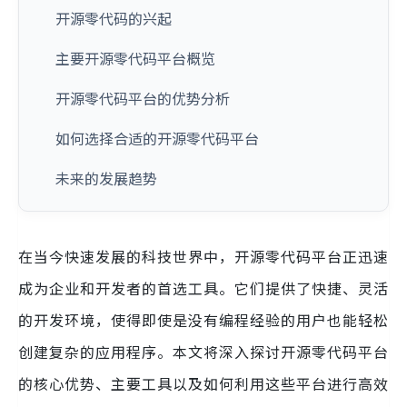
开源零代码的兴起
主要开源零代码平台概览
开源零代码平台的优势分析
如何选择合适的开源零代码平台
未来的发展趋势
在当今快速发展的科技世界中，开源零代码平台正迅速
成为企业和开发者的首选工具。它们提供了快捷、灵活
的开发环境，使得即使是没有编程经验的用户也能轻松
创建复杂的应用程序。本文将深入探讨开源零代码平台
的核心优势、主要工具以及如何利用这些平台进行高效