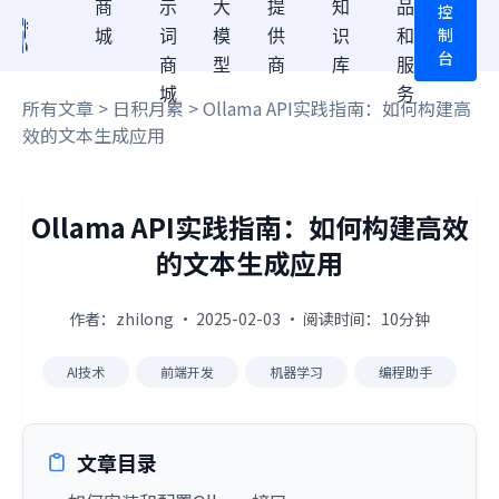
商
示
大
提
知
品
控
制
城
词
模
供
识
和
台
商
型
商
库
服
城
务
所有文章
>
日积月累
> Ollama API实践指南：如何构建高
效的文本生成应用
Ollama API实践指南：如何构建高效
的文本生成应用
作者：zhilong · 2025-02-03 · 阅读时间：10分钟
AI技术
前端开发
机器学习
编程助手
文章目录