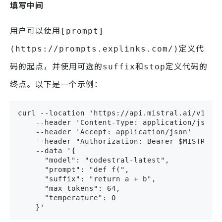
填写中间
用户可以使用
[prompt]
定义代
(https://prompts.explinks.com/)
码的起点，并使用可选的
和
定义代码的
suffix
stop
终点。以下是一个示例：
curl --location 'https://api.mistral.ai/v1/fim
    --header 'Content-Type: application/json'

    --header 'Accept: application/json'

    --header "Authorization: Bearer $MISTRAL_A
    --data '{

      "model": "codestral-latest",

      "prompt": "def f(",

      "suffix": "return a + b",

      "max_tokens": 64,

      "temperature": 0

    }'