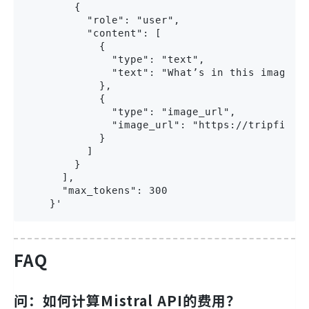
        {

          "role": "user",

          "content": [

            {

              "type": "text",

              "text": "What’s in this image?"

            },

            {

              "type": "image_url",

              "image_url": "https://tripfixers
            }

          ]

        }

      ],

      "max_tokens": 300

    }'
FAQ
问：如何计算Mistral API的费用？