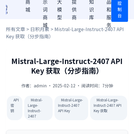
商
示
大
提
知
品
控
制
城
词
模
供
识
和
台
商
型
商
库
服
城
务
所有文章
>
日积月累
> Mistral-Large-Instruct-2407 API
Key 获取（分步指南）
Mistral-Large-Instruct-2407 API
Key 获取（分步指南）
作者：admin · 2025-02-12 · 阅读时间：7分钟
API
Mistral-
Mistral-Large-
Mistral-Large-
密
Large-
Instruct-2407
Instruct-2407 API
钥
Instruct-
API Key
Key 获取
2407