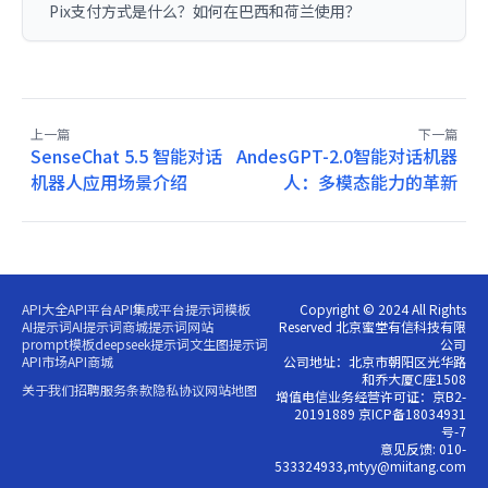
Pix支付方式是什么？如何在巴西和荷兰使用？
上一篇
下一篇
SenseChat 5.5 智能对话
AndesGPT-2.0智能对话机器
机器人应用场景介绍
人：多模态能力的革新
API大全
API平台
API集成平台
提示词模板
Copyright © 2024 All Rights
AI提示词
AI提示词商城
提示词网站
Reserved 北京蜜堂有信科技有限
prompt模板
deepseek提示词
文生图提示词
公司
API市场
API商城
公司地址：北京市朝阳区光华路
和乔大厦C座1508
关于我们
招聘
服务条款
隐私协议
网站地图
增值电信业务经营许可证：京B2-
20191889 京ICP备18034931
号-7
意见反馈: 010-
533324933,mtyy@miitang.com