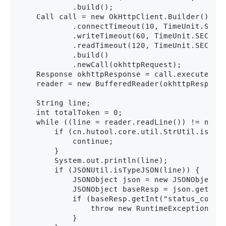
            .build();

    Call call = new OkHttpClient.Builder()

            .connectTimeout(10, TimeUnit.SECON
            .writeTimeout(60, TimeUnit.SECONDS
            .readTimeout(120, TimeUnit.SECONDS
            .build()

            .newCall(okhttpRequest);

    Response okhttpResponse = call.execute();

    reader = new BufferedReader(okhttpResponse
    String line;

    int totalToken = 0;

    while ((line = reader.readLine()) != null)
        if (cn.hutool.core.util.StrUtil.isBlan
            continue;

        }

        System.out.println(line);

        if (JSONUtil.isTypeJSON(line)) {

            JSONObject json = new JSONObject(l
            JSONObject baseResp = json.getJSON
            if (baseResp.getInt("status_code")
                throw new RuntimeException(bas
            }
