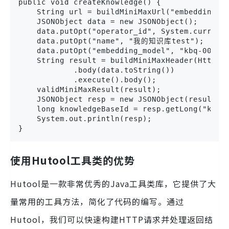
public void createKnowledge() {

    String url = buildMiniMaxUrl("embedding/cr
    JSONObject data = new JSONObject();

    data.putOpt("operator_id", System.currentT
    data.putOpt("name", "我的知识库test");

    data.putOpt("embedding_model", "kbq-001");
    String result = buildMiniMaxHeader(HttpReq
            .body(data.toString())

            .execute().body();

    validMiniMaxResult(result);

    JSONObject resp = new JSONObject(result);

    long knowledgeBaseId = resp.getLong("knowl
    System.out.println(resp);

}
使用Hutool工具类的优势
Hutool是一款非常优秀的Java工具类库，它提供了大
量常用的工具方法，简化了代码的编写。通过
Hutool，我们可以快速构建HTTP请求并处理返回结