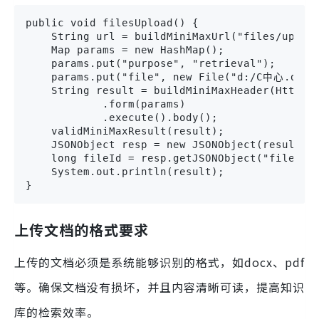
public void filesUpload() {

    String url = buildMiniMaxUrl("files/upload
    Map params = new HashMap();

    params.put("purpose", "retrieval");

    params.put("file", new File("d:/C中心.docx"
    String result = buildMiniMaxHeader(HttpReq
            .form(params)

            .execute().body();

    validMiniMaxResult(result);

    JSONObject resp = new JSONObject(result);

    long fileId = resp.getJSONObject("file").g
    System.out.println(result);

}
上传文档的格式要求
上传的文档必须是系统能够识别的格式，如docx、pdf
等。确保文档没有损坏，并且内容清晰可读，提高知识
库的检索效率。