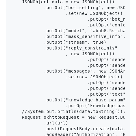
    JSONObject data = new JSONObject()

            .putOpt("bot_setting", new JSONArr
                    .set(new JSONObject()

                            .putOpt("bot_nam
                            .putOpt
            .putOpt("model", "abab6.5s-chat")

            .putOpt("mask_sensitive_info", fal
            .putOpt("stream", true)

            .putOpt("reply_constraints"

                    , new JSONObject()

                            .putOpt("sender_ty
                            .putOpt("sender_
            .putOpt("messages", new JSONArray(
                    .set(new JSONObject()

                            .putOpt("sender_ty
                            .putOpt("sender_n
                            .putOpt("te
            .putOpt("knowledge_base_param", ne
                    .putOpt("knowledge_base_id
    //System.out.println(data.toString());

    Request okhttpRequest = new Request.Builde
            .url(url)

            .post(RequestBody.create(data.toSt
            .addHeader("Authorization", "Beare