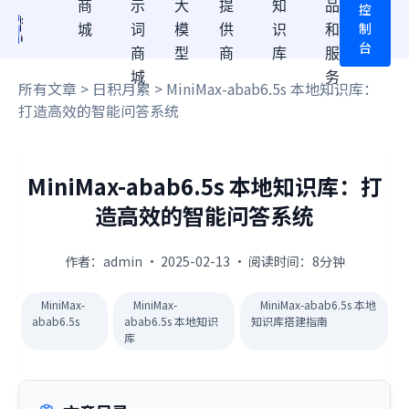
商
示
大
提
知
品
控
制
城
词
模
供
识
和
台
商
型
商
库
服
城
务
所有文章
>
日积月累
> MiniMax-abab6.5s 本地知识库：
打造高效的智能问答系统
MiniMax-abab6.5s 本地知识库：打
造高效的智能问答系统
作者：admin · 2025-02-13 · 阅读时间：8分钟
MiniMax-
MiniMax-
MiniMax-abab6.5s 本地
abab6.5s
abab6.5s 本地知识
知识库搭建指南
库