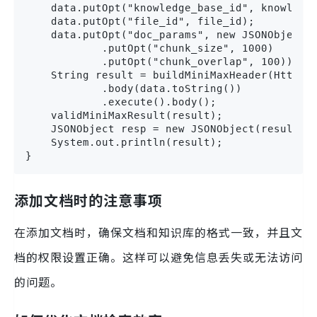
    data.putOpt("knowledge_base_id", knowledge
    data.putOpt("file_id", file_id);

    data.putOpt("doc_params", new JSONObject()
            .putOpt("chunk_size", 1000)

            .putOpt("chunk_overlap", 100));

    String result = buildMiniMaxHeader(HttpReq
            .body(data.toString())

            .execute().body();

    validMiniMaxResult(result);

    JSONObject resp = new JSONObject(result);

    System.out.println(result);

}
添加文档时的注意事项
在添加文档时，确保文档和知识库的格式一致，并且文
档的权限设置正确。这样可以避免信息丢失或无法访问
的问题。