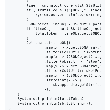
        }

        line = cn.hutool.core.util.StrUtil.rep
        if (StrUtil.equals("[DONE]", line) || 
            System.out.println(sb.toString());
        }

        JSONObject lineObj = JSONUtil.parseObj
        if (lineObj != null && lineObj.getJSON
            totalToken = lineObj.getJSONObject
        }

        Optional.of(lineObj)

                .map(x -> x.getJSONArray("choi
                .filter(CollUtil::isNotEmpty)

                .map(x -> (JSONObject) x.get(0
                .filter(object -> !"stop".equa
                .map(x -> x.getJSONArray("mess
                .filter(CollUtil::isNotEmpty)

                .map(x -> (JSONObject) x.get(0
                .ifPresent(x -> {

                    sb.append(x.getStr("text")
                });

    }

    System.out.println(totalToken);

    System.out.println(sb.toString());

}