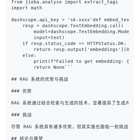
from jieba.analyse import extract_tags

import math

dashscope.api_key = 'sk-xxxx'def embed_text(te
    resp = dashscope.TextEmbedding.call(

        model=dashscope.TextEmbedding.Models.t
        input=text)

    if resp.status_code == HTTPStatus.OK:

        return resp.output['embeddings'][0]['e
    else:

        print(f"Failed to get embedding: {resp
        return None```

## RAG 系统的优势与挑战

### 优势

RAG 系统通过结合检索与生成的技术，显著提高了生成内容的
### 挑战

尽管 RAG 系统具有诸多优势，但其实施也面临一些挑战。
## 结论与展望
