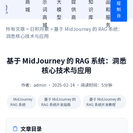
商
示
大
提
知
品
控
制
城
词
模
供
识
和
台
商
型
商
库
服
城
务
所有文章
>
日积月累
> 基于 MidJourney 的 RAG 系统：
洞悉核心技术与应用
基于 MidJourney 的 RAG 系统：洞悉
核心技术与应用
作者：admin · 2025-02-14 · 阅读时间：5分钟
MidJourney
基于 MidJourney 的
基于 MidJourney 的
RAG 系统
RAG 系统开发指南
RAG 系统开发教程
文章目录