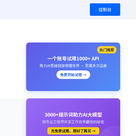
控制台
热门推荐
一个账号试用1000+ API
助力AI无缝链接物理世界 · 无需多次注册
免费开始试用 →
3000+提示词助力AI大模型
和专业工程师共享工作效率翻倍的秘密
先免费试用、用好了再买 →