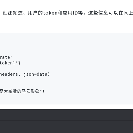
器、创建频道、用户的token和应用ID等，这些信息可以在网
ate"

oken}"}

headers, json=data)

", "高大威猛的马云形象")
