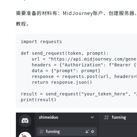
需要准备的材料有：MidJourney账户、创建服务
教程。
import requests

def send_request(token, prompt):

    url = "https://api.midjourney.com/gener
    headers = {"Authorization": f"Bearer {t
    data = {"prompt": prompt}

    response = requests.post(url, headers=
    return response.json()

result = send_request("your_token_here
print(result)