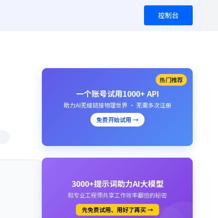
控制台
热门推荐
一个账号试用1000+ API
助力AI无缝链接物理世界 · 无需多次注册
免费开始试用 →
3000+提示词助力AI大模型
和专业工程师共享工作效率翻倍的秘密
先免费试用、用好了再买 →