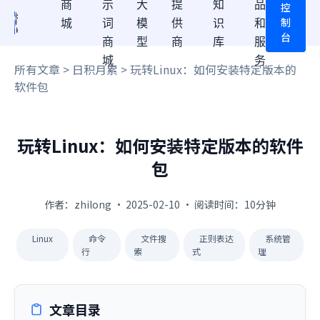
商
示
大
提
知
品
控
制
城
词
模
供
识
和
台
商
型
商
库
服
城
务
所有文章
>
日积月累
> 玩转Linux：如何安装特定版本的
软件包
玩转Linux：如何安装特定版本的软件
包
作者：zhilong · 2025-02-10 · 阅读时间：10分钟
Linux
命令
文件搜
正则表达
系统管
行
索
式
理
文章目录