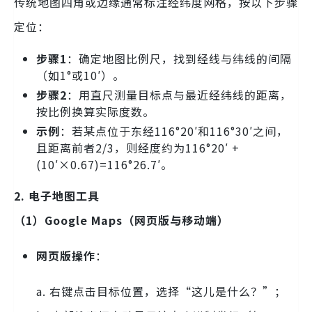
传统地图四角或边缘通常标注经纬度网格，按以下步骤
定位：
步骤1
：确定地图比例尺，找到经线与纬线的间隔
（如1°或10′）。
步骤2
：用直尺测量目标点与最近经纬线的距离，
按比例换算实际度数。
示例
：若某点位于东经116°20′和116°30′之间，
且距离前者2/3，则经度约为116°20′ +
(10′×0.67)=116°26.7′。
2. 电子地图工具
（1）Google Maps（网页版与移动端）
网页版操作
：
a. 右键点击目标位置，选择“这儿是什么？”；