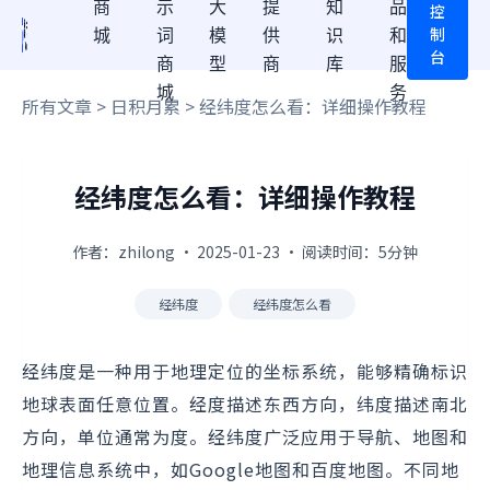
商
示
大
提
知
品
控
制
城
词
模
供
识
和
台
商
型
商
库
服
城
务
所有文章
>
日积月累
> 经纬度怎么看：详细操作教程
经纬度怎么看：详细操作教程
作者：zhilong · 2025-01-23 · 阅读时间：5分钟
经纬度
经纬度怎么看
经纬度是一种用于地理定位的坐标系统，能够精确标识
地球表面任意位置。经度描述东西方向，纬度描述南北
方向，单位通常为度。经纬度广泛应用于导航、地图和
地理信息系统中，如Google地图和百度地图。不同地