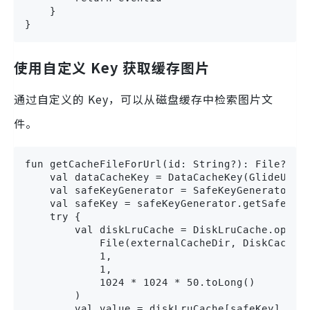
    }

}
使用自定义 Key 获取缓存图片
通过自定义的 Key，可以从磁盘缓存中检索图片文
件。
fun getCacheFileForUrl(id: String?): File? {

    val dataCacheKey = DataCacheKey(GlideUrl(i
    val safeKeyGenerator = SafeKeyGenerator()

    val safeKey = safeKeyGenerator.getSafeKey(
    try {

        val diskLruCache = DiskLruCache.open(

            File(externalCacheDir, DiskCache.F
            1,

            1,

            1024 * 1024 * 50.toLong()

        )

        val value = diskLruCache[safeKey]
