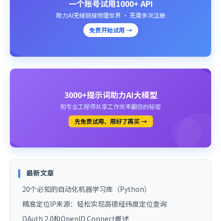
一个账号试用1000+ API
助力AI无缝链接物理世界 · 无需多次注册
免费开始试用 →
3000+提示词助力AI大模型
和专业工程师共享工作效率翻倍的秘密
先免费试用、用好了再买 →
最新文章
20个必知的自动化机器学习库（Python）
精准定位IP来源：轻松实现高德经纬度定位查询
OAuth 2.0和OpenID Connect概述