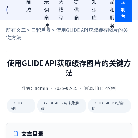
商
示
大
提
知
品
控
制
城
词
模
供
识
和
台
商
型
商
库
服
城
务
所有文章
>
日积月累
> 使用GLIDE API获取缓存图片的关
键方法
使用GLIDE API获取缓存图片的关键方
法
作者：admin · 2025-02-15 · 阅读时间：4分钟
GLIDE
GLIDE API Key 获取步
GLIDE API Key/密
API
骤
钥
文章目录