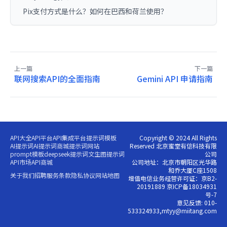
Pix支付方式是什么？如何在巴西和荷兰使用？
上一篇
下一篇
联网搜索API的全面指南
Gemini API 申请指南
API大全
API平台
API集成平台
提示词模板
Copyright © 2024 All Rights
AI提示词
AI提示词商城
提示词网站
Reserved 北京蜜堂有信科技有限
prompt模板
deepseek提示词
文生图提示词
公司
API市场
API商城
公司地址：北京市朝阳区光华路
和乔大厦C座1508
关于我们
招聘
服务条款
隐私协议
网站地图
增值电信业务经营许可证：京B2-
20191889 京ICP备18034931
号-7
意见反馈: 010-
533324933,mtyy@miitang.com