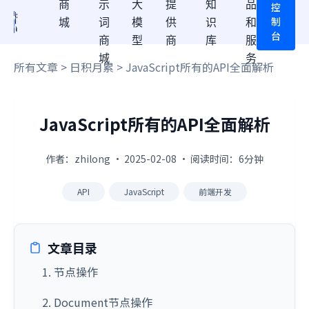
商
示
大
提
知
品
控
制
城
词
模
供
识
和
台
商
型
商
库
服
城
务
所有文章
>
日积月累
> JavaScript所有的API全面解析
JavaScript所有的API全面解析
作者：zhilong · 2025-02-08 · 阅读时间：6分钟
API
JavaScript
前端开发
文章目录
1. 节点操作
2. Document节点操作