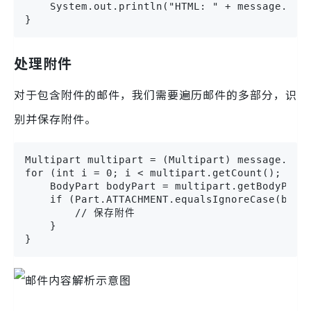
    System.out.println("HTML: " + message.getC
}
处理附件
对于包含附件的邮件，我们需要遍历邮件的多部分，识
别并保存附件。
Multipart multipart = (Multipart) message.getC
for (int i = 0; i < multipart.getCount(); i++)
    BodyPart bodyPart = multipart.getBodyPart(
    if (Part.ATTACHMENT.equalsIgnoreCase(bodyP
        // 保存附件

    }

}