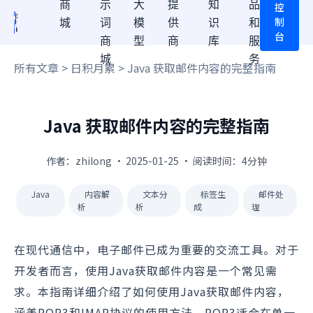
商
示
大
提
知
品
控
制
城
词
模
供
识
和
台
商
型
商
库
服
城
务
所有文章
>
日积月累
> Java 获取邮件内容的完整指南
Java 获取邮件内容的完整指南
作者：zhilong · 2025-01-25 · 阅读时间：4分钟
Java
内容解
文本分
标签生
邮件处
析
析
成
理
在现代通信中，电子邮件已成为重要的交流工具。对于
开发者而言，使用Java获取邮件内容是一个常见需
求。本指南详细介绍了如何使用Java获取邮件内容，
涵盖POP3和IMAP协议的使用方法。POP3适合在单一