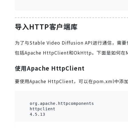
导入HTTP客户端库
为了与Stable Video Diffusion API进
包括Apache HttpClient和OkHttp。下面是
使用Apache HttpClient
要使用Apache HttpClient，可以在pom.xml
    org.apache.httpcomponents

    httpclient
