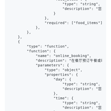
                        "type": "string",

                        "description": "您想
                    }

                },

                "required": ["food_items"],

            },

        },

    },

    {

        "type": "function",

        "function": {

            "name": "online_booking",

            "description": "在餐厅预订午餐或晚餐",
            "parameters": {

                "type": "object",

                "properties": {

                    "day": {

                        "type": "string",

                        "description": "
                    },

                    "time": {

                        "type": "string",

                        "description": "