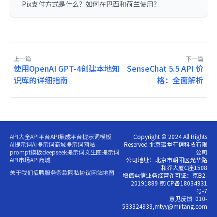
Pix支付方式是什么？如何在巴西和荷兰使用？
上一篇
下一篇
使用OpenAI GPT-4创建本地知
SenseChat 5.5 API 价
识库的详细指南
格：全面解析
API大全
API平台
API集成平台
提示词模板
Copyright © 2024 All Rights
AI提示词
AI提示词商城
提示词网站
Reserved 北京蜜堂有信科技有限
prompt模板
deepseek提示词
文生图提示词
公司
API市场
API商城
公司地址：北京市朝阳区光华路
和乔大厦C座1508
关于我们
招聘
服务条款
隐私协议
网站地图
增值电信业务经营许可证：京B2-
20191889 京ICP备18034931
号-7
意见反馈: 010-
533324933,mtyy@miitang.com