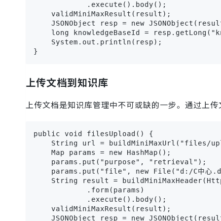
            .execute().body();

    validMiniMaxResult(result);

    JSONObject resp = new JSONObject(result
    long knowledgeBaseId = resp.getLong("k
    System.out.println(resp);

}
上传文档到知识库
上传文档是知识库管理中不可或缺的一步。通过上传
public void filesUpload() {

    String url = buildMiniMaxUrl("files/upl
    Map params = new HashMap();

    params.put("purpose", "retrieval");

    params.put("file", new File("d:/C中心.d
    String result = buildMiniMaxHeader(Htt
            .form(params)

            .execute().body();

    validMiniMaxResult(result);

    JSONObject resp = new JSONObject(result