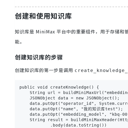
创建和使用知识库
知识库是 MiniMax 平台中的重要组件，用于存
能。
创建知识库的步骤
创建知识库的第一步是调用
create_knowledge_
public void createKnowledge() {

    String url = buildMiniMaxUrl("embeddin
    JSONObject data = new JSONObject();

    data.putOpt("operator_id", System.curr
    data.putOpt("name", "我的知识库test");

    data.putOpt("embedding_model", "kbq-001
    String result = buildMiniMaxHeader(Htt
            .body(data.toString())
