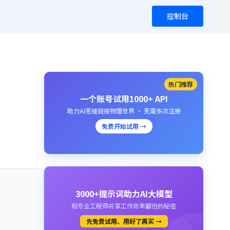
控制台
热门推荐
一个账号试用1000+ API
助力AI无缝链接物理世界 · 无需多次注册
免费开始试用 →
3000+提示词助力AI大模型
和专业工程师共享工作效率翻倍的秘密
先免费试用、用好了再买 →