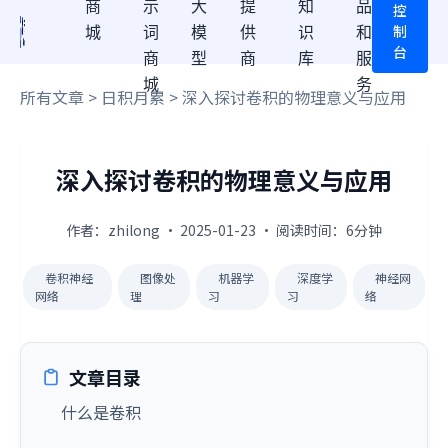
商
示
大
提
知
品
控
制
城
词
模
供
识
和
台
商
型
商
库
服
城
务
所有文章
>
日积月累
> 深入探讨卷积的物理意义与应用
深入探讨卷积的物理意义与应用
作者：zhilong · 2025-01-23 · 阅读时间：6分钟
卷积神经
图像处
机器学
深度学
神经网
网络
理
习
习
络
文章目录
什么是卷积