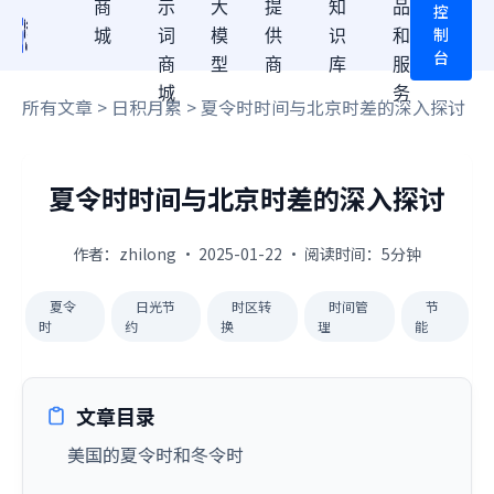
商
示
大
提
知
品
控
制
城
词
模
供
识
和
台
商
型
商
库
服
城
务
所有文章
>
日积月累
> 夏令时时间与北京时差的深入探讨
夏令时时间与北京时差的深入探讨
作者：zhilong · 2025-01-22 · 阅读时间：5分钟
夏令
日光节
时区转
时间管
节
时
约
换
理
能
文章目录
美国的夏令时和冬令时